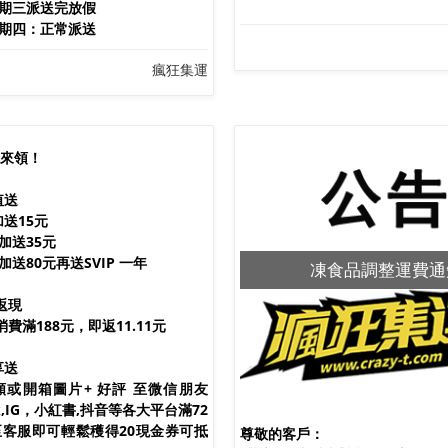
日星期三派送完放假
日星期四：正常派送
瘋狂集運
來領！
值送
加送15元
0加送35元
加送80元再送SVIP 一年
双十一優惠
凍食品調整運費通
返現
消費滿188元，即返11.11元
享送
或開箱圖片+ 好評 至微信朋友
ok,IG，小紅書,抖音等各大平台滿72
客服即可輕鬆穫得20現金券可抵
尊敬的客戶：