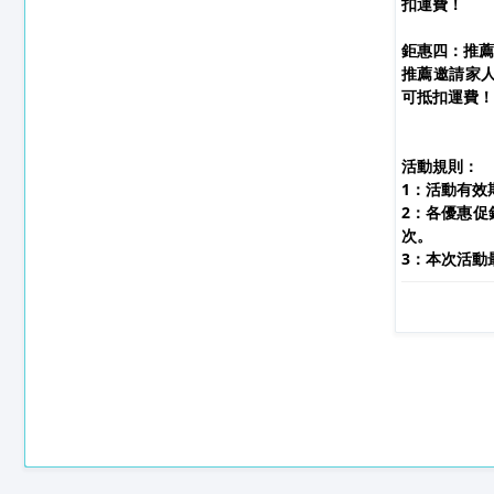
扣運費！
鉅惠四：推薦
推薦邀請家人
可抵扣運費！
活動規則：
1：活動有效期
2：各優惠促
次。
3：本次活動