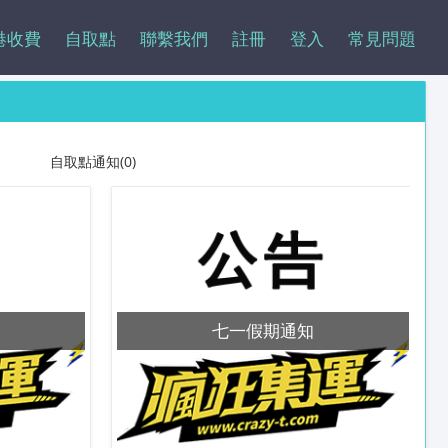
港收費
自取點
聯繫我們
註冊
登入
常見問題
自取點通知(0)
七一假期通知