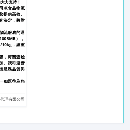
的大力支持！
司凍食品物流
您提供高效、
究決定，將對
品物流服務的運
60RMB），
/10kg，續重
響，海關查驗
加。我司運營
衡服務品質與
將一如既往為您
運代理有限公司