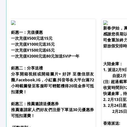
新春伊始，
鉅惠一：充值優惠
感謝您長期
一次充值¥500元送15元
司會重加終
一次充值¥1000元送35元
節放假安排時
一次充值¥1500元送65元
一次充值¥2000元送80元加送SVIP一年
女神節優惠
大陸倉庫：
鉅惠二：分享送禮
1. 派送2月
分享開箱視頻或開箱圖片+ 好評 至微信朋友
自提2月1
圈,Facebook,IG，小紅書,抖音等各大平台滿72
(注: 超過
小時截圖發至客服即可輕鬆穫得20現金券可抵
收貨時間到1
扣運費！
快遞倉庫，待
2. 2月13日
鉅惠三：推薦邀請送優惠券
3. 2月24
推薦邀請家人們好友們注册下單送30元優惠券
2月25日
可抵扣運費！
香港派送: