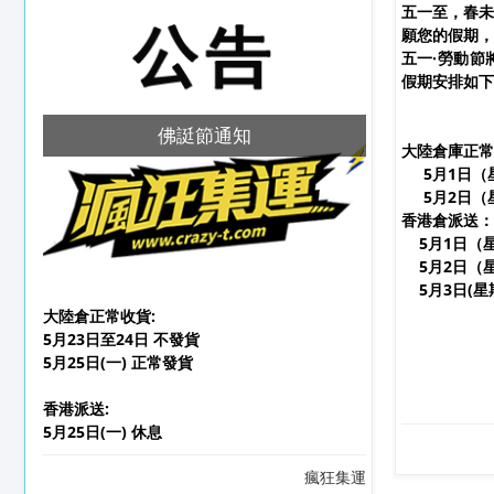
五一至，春未
願您的假期，
五一·勞動節
假期安排如下
佛誔節通知
大陸倉庫正常
5月1日（
5月2日（
香港倉派送：
5月1日（
5月2日（
5月3日(星
大陸倉正常收貨:
5月23日至24日 不發貨
5月25日(一) 正常發貨
香港派送:
5月25日(一) 休息
瘋狂集運