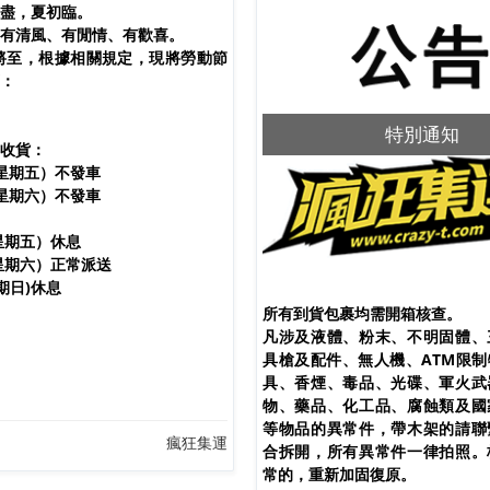
盡，夏初臨。
有清風、有閒情、有歡喜。
將至，根據相關規定，現將勞動節
：
五一假期通知
特別通知
收貨：
星期五）不發車
星期六）不發車
星期五）休息
星期六）正常派送
期日)休息
所有到貨包裹均需開箱核查。
凡涉及液體、粉末、不明固體、
具槍及配件、無人機、ATM限
具、香煙、毒品、光碟、軍火武
物、藥品、化工品、腐蝕類及國
等物品的異常件，帶木架的請聯
瘋狂集運
合拆開，所有異常件一律拍照。
常的，重新加固復原。