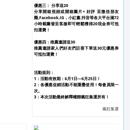
優惠三： 分享送20
分享開箱視頻或開箱圖片+ 好評 至微信朋友
圈,Facebook,IG，小紅書,抖音等各大平台滿72
小時截圖發至客服即可輕鬆穫得20現金券可抵
扣運費！
優惠四：推薦邀請送30
推薦邀請家人們好友們註冊下單送30元優惠券
可抵扣運費！
活動規則：
1：活動有效期：6月1日—6月25日！
2：各優惠促銷活動不能重疊使用！每會員限一
次。
3：本次活動最終解釋權歸瘋狂集運所有！
瘋狂集運