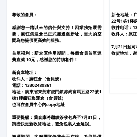
尊敬的會員：
新仓地址：
22号1栋1楼
感謝您一路以來的信任與支持！因業務拓展需
收件电话：133
要，瘋狂集運倉已正式搬遷至新址，更大的空
收件人：疯狂
間為您提供更高效的服務。
7月21日起
首單福利：新倉庫啓用期間，每個會員首單運
收货地址，谢
費直減 10元，感謝您的持續相伴！
新倉庫地址：
收件人：瘋狂倉（會員號）
電話：13302489861
地址：廣東省東莞市虎門鎮赤崗富馬五路22號1
棟1樓瘋狂集運倉（會員號）
也可在會員中心內copy地址
重要提醒：舊倉庫將繼續簽收包裹至7月31日，
請盡快更新收貨地址，避免包裹入倉延誤。
搬遷期間，客服團隊仍將全天在線，為您提供