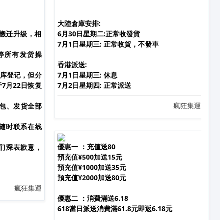
大陸倉庫安排:
搬迁升级，相
6月30日星期二:正常收發貨
7月1日星期三: 正常收貨，不發車
暂停所有发货操
香港派送:
入库登记，但分
7月1日星期三: 休息
7月22日恢复
7月2日星期四: 正常派送
瘋狂集運
打包、发货全部
随时联系在线
優惠一 ：充值送80
们深表歉意，
預充值¥500加送15元
預充值¥1000加送35元
預充值¥2000加送80元
瘋狂集運
優惠二 ：消費滿送6.18
618活動大鉅惠
618當日派送消費滿61.8元即返6.18元