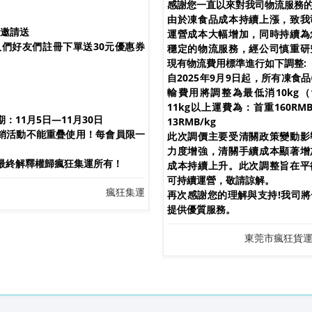
感謝您一直以來對我司物流服務
由於凍食品成本持續上漲，致我
邀請送
運營成本大幅增加，同時持續為
們好友們註冊下單送30元優惠券
穩定的物流服務，經公司慎重研
現有物流費用標準進行如下調整:
自2025年9月9日起，所有凍食
輸費用將調整為最低消10kg（1
11kg以上運費為：首重160RMB
：11月5日—11月30日
13RMB/kg
銷活動不能重疊使用！每會員限一
此次調價主要受清關政策變動影
力度增強，清關手續成本顯著增
最終解釋權歸瘋狂集運所有！
成本持續上升。此次調整旨在平
可持續運營，敬請諒解。
瘋狂集運
再次感謝您的理解與支持!我司
提供優質服務。
東莞市瘋狂貨