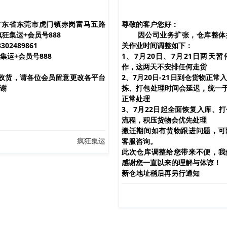
广东省东莞市虎门镇赤岗富马五路
尊敬的客户您好：
疯狂集运+会员号888
因公司业务扩张，仓库整体
02489861
关作业时间调整如下：
集运+会员号888
1、7月20日、7月21日两天
作，这两天不安排任何走货
可收货，请各位会员留意更改各平台
2、7月20日-21日到仓货物正常
谢
拣、打包处理时间会延迟，统一于
正常处理
3、7月22日起全面恢复入库、
流程，积压货物会优先处理
搬迁期间如有货物跟进问题，可
疯狂集运
客服咨询。
此次仓库调整给您带来不便，我
感谢您一直以来的理解与体谅！
新仓地址稍后再另行通知