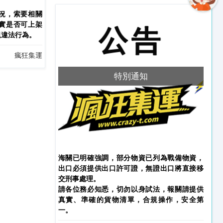
況，索要相關
實是否可上架
規違法行為。
瘋狂集運
特別通知
海關已明確強調，部分物資已列為戰備物資，
出口必須提供出口許可證，無證出口將直接移
交刑事處理。
請各位務必知悉，切勿以身試法，報關請提供
真實、準確的貨物清單，合規操作，安全第
一。