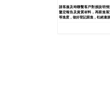
請客服及時聯繫客戶對接說明情
鑒定報告及資質材料，再跟進落
等進度，做好登記跟進，杜絕違