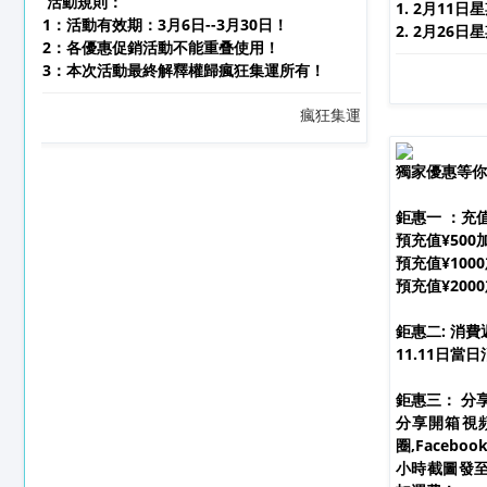
活動規則：
1. 2月11
1：活動有效期：3月6日--3月30日！
2. 2月26
2：各優惠促銷活動不能重叠使用！
3：本次活動最終解釋權歸瘋狂集運所有！
瘋狂集運
獨家優惠等你
鉅惠一 ：充
預充值¥500
預充值¥100
預充值¥2000
鉅惠二: 消費
11.11日當日
鉅惠三： 分
分享開箱視頻
圈,Facebo
小時截圖發至