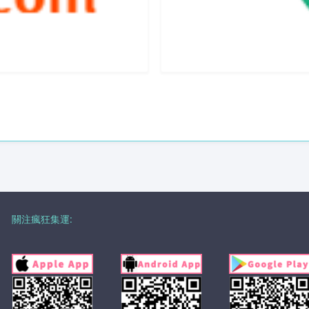
關注瘋狂集運: