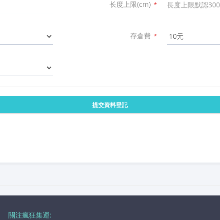
长度上限(cm)
*
存倉費
*
提交資料登記
關注瘋狂集運: