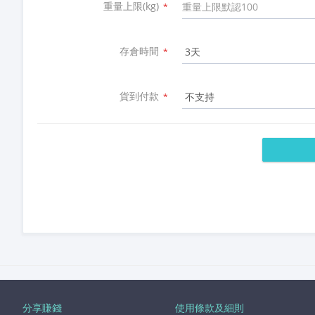
重量上限(kg)
*
存倉時間
*
貨到付款
*
分享賺錢
使用條款及細則