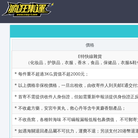
價格
E特快線雜貨
（化妆品，护肤品，衣服，香水，食品，保健品，衣服&鞋
* 每件重不超過3KG,貨值不超2000元；
* 以上價格非保稅價格，一旦出稅收，由收寄件人到关邮E通交付
* 首寄不需提供收件人身份證，但如需重新申報須提供身份證正反
* 不收處方藥，安宮牛黃丸，救心丹等含牛黃麝香類產品；
* 不收燕窩，各種幹海味 不可瞞報漏報低報包裹價值， 不可郵
* 如遇海關退回產品屬不可抗力，運費不退；另須支付20港幣退運